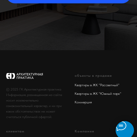
объекты в продаже
Квартиры в ЖК "Рассветный"
© 2025 ГК Архитектурная практика
Квартиры в ЖК "Южный парк"
Информация, размещенная на сайте
носит исключительно
Коммерция
ознакомительный характер, и ни при
каких обстоятельствах не может
считаться публичной офертой.
клиентам
Компания