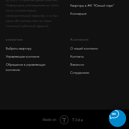
Информация, размещенная на сайте
Квартиры в ЖК "Южный парк"
носит исключительно
Коммерция
ознакомительный характер, и ни при
каких обстоятельствах не может
считаться публичной офертой.
клиентам
Компания
Выбрать квартиру
О нашей компании
Управляющая компания
Контакты
Обращение в управляющую
Вакансии
компанию
Сотрудникам
Tilda
Made on