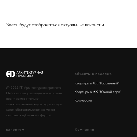
Здесь будут отображаться актуальные вакансии
объекты в продаже
Квартиры в ЖК "Рассветный"
© 2025 ГК Архитектурная практика
Квартиры в ЖК "Южный парк"
Информация, размещенная на сайте
носит исключительно
Коммерция
ознакомительный характер, и ни при
каких обстоятельствах не может
считаться публичной офертой.
клиентам
Компания