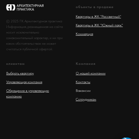
объекты в продаже
Квартиры в ЖК "Рассветный"
© 2025 ГК Архитектурная практика
Квартиры в ЖК "Южный парк"
Информация, размещенная на сайте
носит исключительно
Коммерция
ознакомительный характер, и ни при
каких обстоятельствах не может
считаться публичной офертой.
клиентам
Компания
Выбрать квартиру
О нашей компании
Управляющая компания
Контакты
Обращение в управляющую
Вакансии
компанию
Сотрудникам