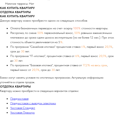
Наличие террасы: Нет
КАК КУПИТЬ КВАРТИРУ
ОТДЕЛКА КВАРТИРЫ
КАК КУПИТЬ КВАРТИРУ
Данную квартиру можно приобрести одним из следующих способов:
Оплата безналичным переводом на счет-эскроу
100%
стоимости квартиры.
Рассрочка, по схеме
50%
первоначальный взнос,
50%
равными ежемесячными
платежами до срока сдачи дома в эксплуатацию (но не более 12 мес.). При этом
стоимость объекта увеличивается на 5
%
.
По программе "Семейная ипотека" процентная ставка
6
%
, первый взнос
20,1%
,
срок до
30
лет.
По программе "IT-ипотека", процентная ставка от
6%
, первый взнос
20,1%
, срок
до
30
лет.
По программе "Базовая ипотека", процентная ставка от
17,2% на весь срок
,
первый взнос от
20,1%
, срок до
30
лет.
Банки могут менять условия по ипотечным программам. Актуальную информацию
уточняйте в отделе продаж.
ОТДЕЛКА КВАРТИРЫ
Квартиру можно приобрести в следующих вариантах отделки:
Предчистовая
Предчистовая с выводом электрики
Чистовая Стандарт
Чистовая Премиум