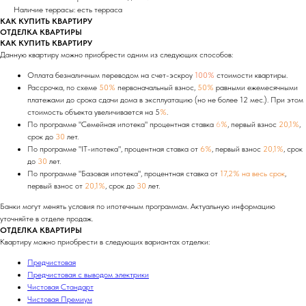
Наличие террасы: есть терраса
КАК КУПИТЬ КВАРТИРУ
ОТДЕЛКА КВАРТИРЫ
КАК КУПИТЬ КВАРТИРУ
Данную квартиру можно приобрести одним из следующих способов:
Оплата безналичным переводом на счет-эскроу
100%
стоимости квартиры.
Рассрочка, по схеме
50%
первоначальный взнос,
50%
равными ежемесячными
платежами до срока сдачи дома в эксплуатацию (но не более 12 мес.). При этом
стоимость объекта увеличивается на 5
%
.
По программе "Семейная ипотека" процентная ставка
6
%
, первый взнос
20,1%
,
срок до
30
лет.
По программе "IT-ипотека", процентная ставка от
6%
, первый взнос
20,1%
, срок
до
30
лет.
По программе "Базовая ипотека", процентная ставка от
17,2% на весь срок
,
первый взнос от
20,1%
, срок до
30
лет.
Банки могут менять условия по ипотечным программам. Актуальную информацию
уточняйте в отделе продаж.
ОТДЕЛКА КВАРТИРЫ
Квартиру можно приобрести в следующих вариантах отделки:
Предчистовая
Предчистовая с выводом электрики
Чистовая Стандарт
Чистовая Премиум