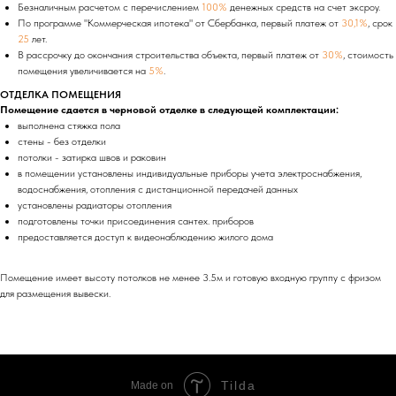
Безналичным расчетом с перечислением
100%
денежных средств на счет эксроу.
По программе "Коммерческая ипотека" от Сбербанка, первый платеж от
30,1%
, срок
25
лет.
В рассрочку до окончания строительства объекта, первый платеж от
30%
, стоимость
помещения увеличивается на
5%
.
ОТДЕЛКА ПОМЕЩЕНИЯ
Помещение сдается в черновой отделке в следующей комплектации:
выполнена стяжка пола
стены - без отделки
потолки - затирка швов и раковин
в помещении установлены индивидуальные приборы учета электроснабжения,
водоснабжения, отопления с дистанционной передачей данных
установлены радиаторы отопления
подготовлены точки присоединения сантех. приборов
предоставляется доступ к видеонаблюдению жилого дома
Помещение имеет высоту потолков не менее 3.5м и готовую входную группу с фризом
для размещения вывески.
Tilda
Made on