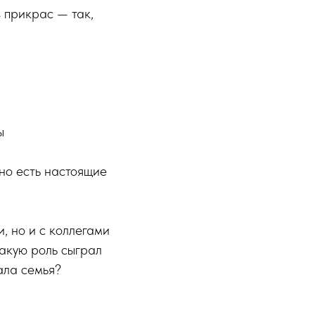
 прикрас — так,
ы
 но есть настоящие
и, но и с коллегами
какую роль сыграл
ала семья?