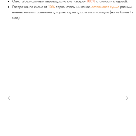
Оплата безналичным переводом на счет-эскроу
100%
стоимости кладовой.
Рассрочка, по схеме от
10%
первоначальный взнос,
оставшаяся сумма
равными
ежемесячными платежами до срока сдачи дома в эксплуатацию (но не более 12
мес.).