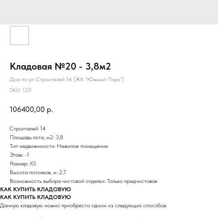
Кладовая №20 - 3,8м2
Дом по ул. Строителей 14 (ЖК "Южный Парк")
SKU:
120
106400,00
р.
Строителей 14
Площадь лота, м2: 3,8
Тип недвижимости: Нежилое помещение
Этаж: -1
Размер: XS
Высота потолков, м: 2,7
Возможность выбора чистовой отделки: Только предчистовая
КАК КУПИТЬ КЛАДОВУЮ
КАК КУПИТЬ КЛАДОВУЮ
Данную кладовую можно приобрести одним из следующих способов: