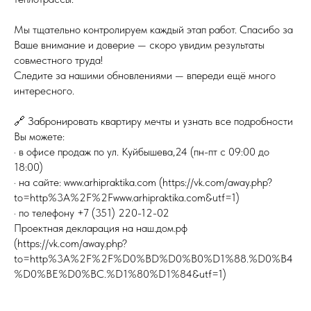
Мы тщательно контролируем каждый этап работ. Спасибо за
Ваше внимание и доверие — скоро увидим результаты
совместного труда!
Следите за нашими обновлениями — впереди ещё много
интересного.
🔗 Забронировать квартиру мечты и узнать все подробности
Вы можете:
· в офисе продаж по ул. Куйбышева,24 (пн-пт с 09:00 до
18:00)
· на сайте: www.arhipraktika.com (https://vk.com/away.php?
to=http%3A%2F%2Fwww.arhipraktika.com&utf=1)
· по телефону +7 (351) 220-12-02
Проектная декларация на наш.дом.рф
(https://vk.com/away.php?
to=http%3A%2F%2F%D0%BD%D0%B0%D1%88.%D0%B4
%D0%BE%D0%BC.%D1%80%D1%84&utf=1)