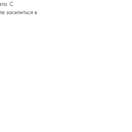
ата. С
е заселиться в
: