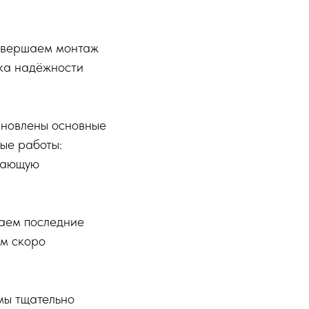
завершаем монтаж
рка надёжности
тановлены основные
ые работы:
егающую
ваем последние
ем скоро
мы тщательно