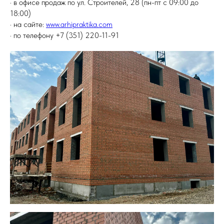
· в офисе продаж по ул. Строителей, 28 (пн-пт с 09:00 до
18:00)
· на сайте:
www.arhipraktika.com
· по телефону +7 (351) 220-11-91