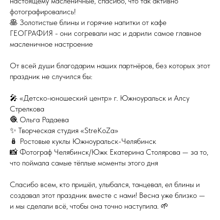
настоящему масленичные, спасибо, что так активно
фотографировались!
🥞 Золотистые блины и горячие напитки от кафе
ГЕОГРАФИЯ - они согревали нас и дарили самое главное
масленичное настроение
От всей души благодарим наших партнёров, без которых этот
праздник не случился бы:
🎤 «Детско-юношеский центр» г. Южноуральск и Алсу
Стрелкова
🧶 Ольга Радаева
✨ Творческая студия «StreKoZa»
🪆 Ростовые куклы Южноуральск-Челябинск
📸 Фотограф Челябинск/Южк Екатерина Столярова — за то,
что поймала самые тёплые моменты этого дня
Спасибо всем, кто пришёл, улыбался, танцевал, ел блины и
создавал этот праздник вместе с нами! Весна уже близко —
и мы сделали всё, чтобы она точно наступила. 🌱